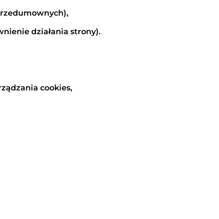
ń przedumownych),
awnienie działania strony).
ządzania cookies,