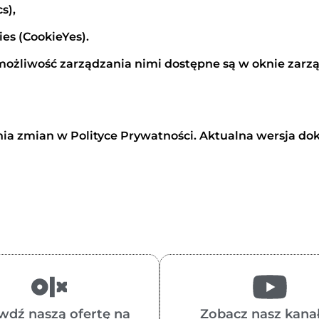
s),
es (CookieYes).
 możliwość zarządzania nimi dostępne są w oknie za
a zmian w Polityce Prywatności. Aktualna wersja d
wdź naszą ofertę na
Zobacz nasz kanał