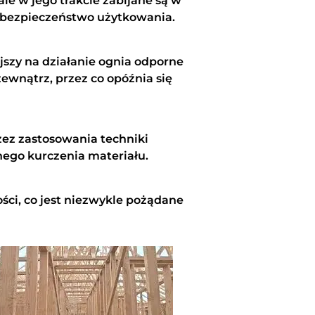
le w jego trakcie zabijane są w
 i bezpieczeństwo użytkowania.
jszy na działanie ognia odporne
 zewnątrz, przez co opóźnia się
ez zastosowania techniki
ego kurczenia materiału.
ci, co jest niezwykle pożądane