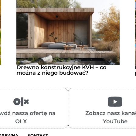
Drewno konstrukcyjne KVH – co
można z niego budować?
wdź naszą ofertę na
Zobacz nasz kanał
OLX
YouTube
 DREWNA
KONTAKT