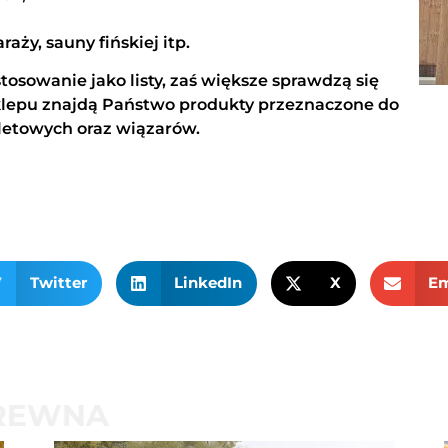
raży, sauny fińskiej itp.
tosowanie jako listy, zaś większe sprawdzą się
sklepu znajdą Państwo produkty przeznaczone do
letowych oraz wiązarów.
Twitter
LinkedIn
X
Em
ŚWIAT DREWNA