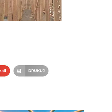
ail
DRUKUJ