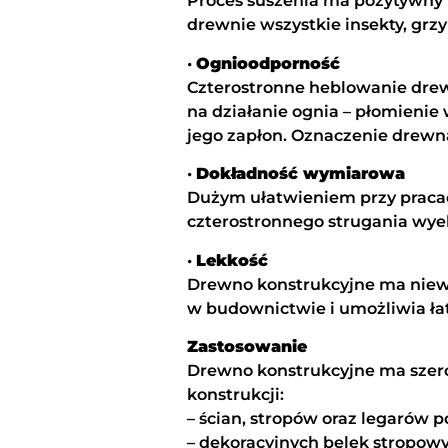
Proces suszenia ma pozytywny w
drewnie wszystkie insekty, grz
•
Ognioodporność
Czterostronne heblowanie drewn
na działanie ognia – płomienie w
jego zapłon. Oznaczenie drewna
•
Dokładność wymiarowa
Dużym ułatwieniem przy pracac
czterostronnego strugania wye
•
Lekkość
Drewno konstrukcyjne ma niewi
w budownictwie i umożliwia ł
Zastosowanie
Drewno konstrukcyjne ma szero
konstrukcji:
– ścian, stropów oraz legarów 
– dekoracyjnych belek stropowy